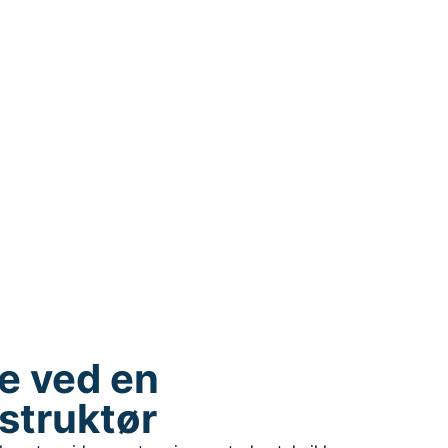
e ved en
struktør