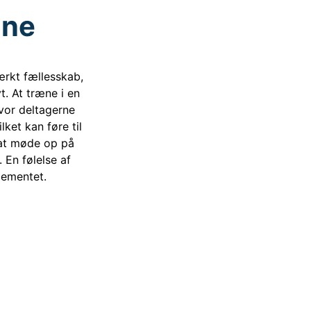
æne
rkt fællesskab,
t. At træne i en
vor deltagerne
lket kan føre til
l at møde op på
 En følelse af
gementet.