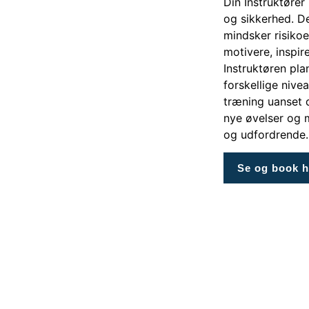
Din Instruktører
og sikkerhed. De
mindsker risikoe
motivere, inspir
Instruktøren pla
forskellige nivea
træning uanset d
nye øvelser og m
og udfordrende.
Se og book h