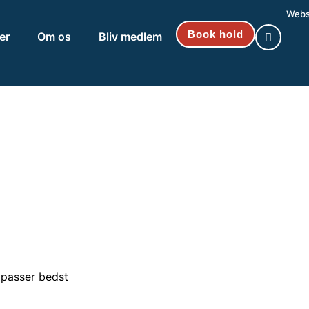
Web
Book hold
er
Om os
Bliv medlem
 passer bedst