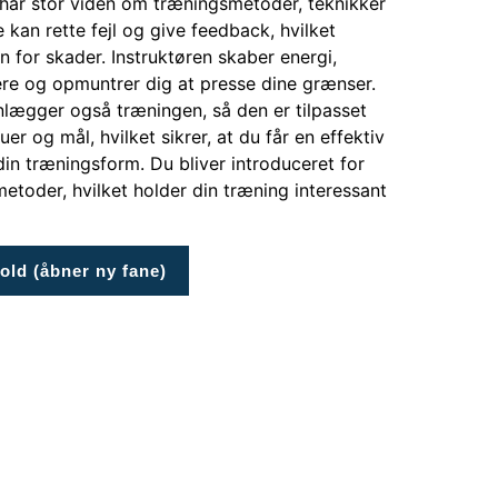
 har stor viden om træningsmetoder, teknikker
 kan rette fejl og give feedback, hvilket
n for skader. Instruktøren skaber energi,
ere og opmuntrer dig at presse dine grænser.
nlægger også træningen, så den er tilpasset
uer og mål, hvilket sikrer, at du får en effektiv
in træningsform. Du bliver introduceret for
etoder, hvilket holder din træning interessant
old (åbner ny fane)