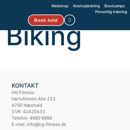
Kategori:
Webshop
Kostvejledning
Bootcamps
Personlig træning
Book hold
Biking
KONTAKT
HG Fitness
Herlufsholm Alle 233
4700 Næstved
CVR: 42420433
Telefon: 4880 6989
E-mail: info@hg-fitness.dk