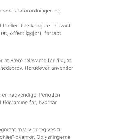
persondataforordningen og
yldt eller ikke længere relevant.
et, offentliggjort, fortabt,
r at være relevante for dig, at
 nyhedsbrev. Herudover anvender
re er nødvendige. Perioden
l tidsramme for, hvornår
gment m.v. videregives til
ookies” ovenfor. Oplysningerne