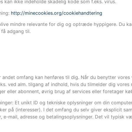
ies kan ikke indeholde skadelig kode som f.eks. virus.
dning:
http://minecookies.org/cookiehandtering
 blive mindre relevante for dig og optræde hyppigere. Du ka
 få adgang til.
ler andet omfang kan henføres til dig. Når du benytter vore
s. ved alm. tilgang af indhold, hvis du tilmelder dig vores 
er eller abonnent, øvrig brug af services eller foretager kø
nger: Et unikt ID og tekniske oplysninger om din computer, 
er på (interesser). I det omfang du selv giver eksplicit sam
e-mail, adresse og betalingsoplysninger. Det vil typisk væ