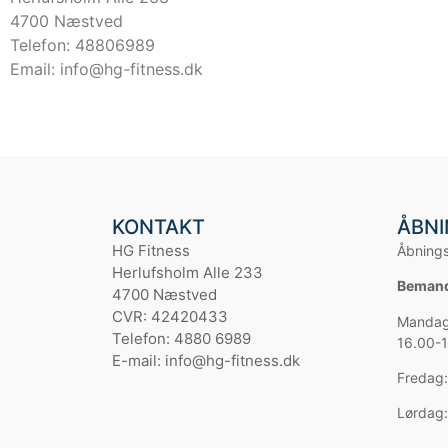
4700 Næstved
Telefon:
48806989
Email:
info@hg-fitness.dk
KONTAKT
ÅBNI
HG Fitness
Åbnings
Herlufsholm Alle 233
Bemandi
4700 Næstved
CVR: 42420433
Mandag 
Telefon: 4880 6989
16.00-
E-mail: info@hg-fitness.dk
Fredag:
Lørdag: