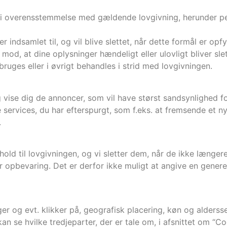
gt i overensstemmelse med gældende lovgivning, herunder 
r indsamlet til, og vil blive slettet, når dette formål er opf
mod, at dine oplysninger hændeligt eller ulovligt bliver slett
uges eller i øvrigt behandles i strid med lovgivningen.
 vise dig de annoncer, som vil have størst sandsynlighed fo
e services, du har efterspurgt, som f.eks. at fremsende et
.
nhold til lovgivningen, og vi sletter dem, når de ikke længe
opbevaring. Det er derfor ikke muligt at angive en genere
r og evt. klikker på, geografisk placering, køn og aldersse
an se hvilke tredjeparter, der er tale om, i afsnittet om “C