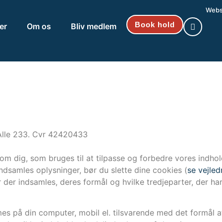
Web
Book hold
er
Om os
Bliv medlem
Alle 233. Cvr 42420433
m dig, som bruges til at tilpasse og forbedre vores indhol
indsamles oplysninger, bør du slette dine cookies (
se vejled
 der indsamles, deres formål og hvilke tredjeparter, der ha
mes på din computer, mobil el. tilsvarende med det formål 