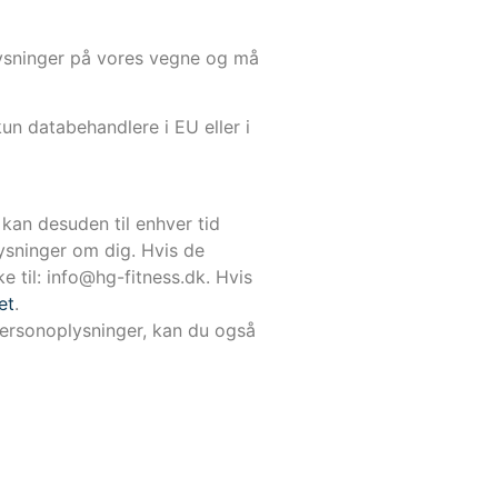
lysninger på vores vegne og må
un databehandlere i EU eller i
u kan desuden til enhver tid
lysninger om dig. Hvis de
e til:
info@hg-fitness.dk
. Hvis
et
.
personoplysninger, kan du også