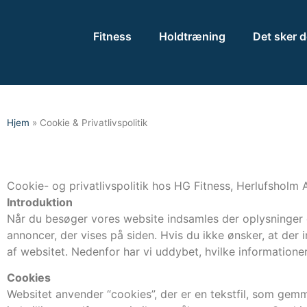
Fitness
Holdtræning
Det sker d
Hjem
»
Cookie & Privatlivspolitik
Cookie- og privatlivspolitik hos
HG Fitness, Herlufsholm 
Introduktion
Når du besøger vores website indsamles der oplysninger o
annoncer, der vises på siden. Hvis du ikke ønsker, at der 
af websitet. Nedenfor har vi uddybet, hvilke informationer
Cookies
Websitet anvender “cookies”, der er en tekstfil, som gem