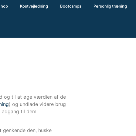
shop
Kostvejledning
Bootcamps
Personlig træning
d og til at øge værdien af de
ning
) og undlade videre brug
r adgang til dem.
at genkende den, huske